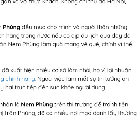
gần xa với thực khách, không chỉ thủ đô Hà Nội,
ấn
Phùng
đều mua cho mình và người thân những
h hàng trong nước nếu có dịp du lịch qua đây đã
sản Nem Phùng làm quà mang về quê, chính vì thế
đã xuất hiện nhiều cơ sở làm nhái, họ vì lợi nhuận
 chính hãng
. Ngoài việc làm mất sự tin tưởng an
hại trực tiếp đến sức khỏe người dùng.
 nhận là
Nem Phùng
trên thị trường để tránh tiền
hị trấn Phùng, đã có nhiều nơi mạo danh lấy thương