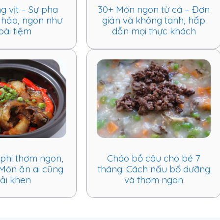
 vịt – Sự pha
30+ Món ngon từ cá – Đơn
 hảo, ngon như
giản và không tanh, hấp
oài tiệm
dẫn mọi thực khách
 phi thơm ngon,
Cháo bồ câu cho bé 7
Món ăn ai cũng
tháng: Cách nấu bổ dưỡng
ải khen
và thơm ngon