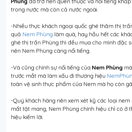
Phùng
đã trở nên quen thuộc và nổi tiếng khắp 
trong nước mà còn cả nước ngoài.
-Nhiều thực khách ngoại quốc ghé thăm thị tr
quả
Nem Phùng
làm quà, hay hầu hết các khác
ghé thị trấn Phùng thì đều mua cho mình đặc 
nên Nem Phùng càng nổi tiếng.
-Và cũng chính sự nổi tiếng của
Nem Phùng
mà 
trước mắt mà làm xấu đi thương hiệu
NemPhùng
toàn vệ sinh thực phẩm của Nem mà họ còn gây 
-Quý khách hàng nên xem xét kỹ các loại nem
mất tật mang, Nem Phùng chính hiệu chỉ có ở t
hiệu kiếm lời.