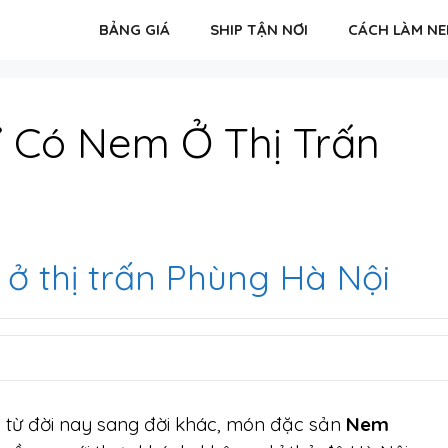
BẢNG GIÁ
SHIP TẬN NƠI
CÁCH LÀM N
 Có Nem Ở Thị Trấn
 thị trấn Phùng Hà Nội
 từ đời nay sang đời khác, món đặc sản
Nem