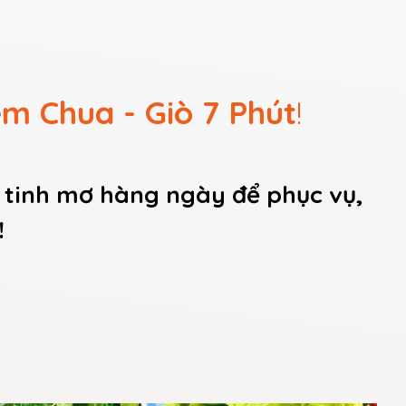
m Chua - Giò 7 Phút
!
tinh mơ hàng ngày để phục vụ,
!