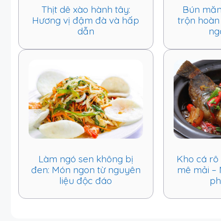
Thịt dê xào hành tây:
Bún măng
Hương vị đậm đà và hấp
trộn hoàn
dẫn
ng
Làm ngó sen không bị
Kho cá rô
đen: Món ngon từ nguyên
mê mải – 
liệu độc đáo
ph