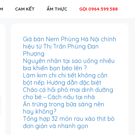
EM
CAM KẾT
ẨM THỰC
GỌI 0964.599.588
Giá bán Nem Phùng Hà Nội chính
hiệu từ Thị Trấn Phùng Đan
Phượng
Nguyên nhân tại sao uống nhiều
bia khiến bạn béo lên ?
Làm kim chi chi tiết không cần
bột nếp: Hướng dẫn đặc biệt
Cháo cá hồi phô mai dinh dưỡng
cho bé – Cách nấu tại nhà
Ăn trứng trong bữa sáng nên
hay không?
Tổng hợp 32 món rau xào thịt bò
đơn giản và nhanh gọn