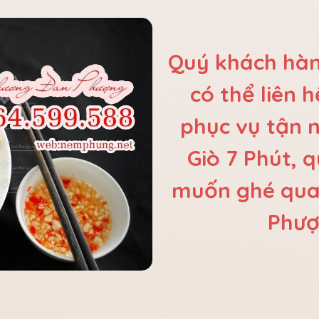
Quý khách hàn
có thể liên 
phục vụ tận 
Giò 7 Phút, 
muốn ghé qua 
Phượ