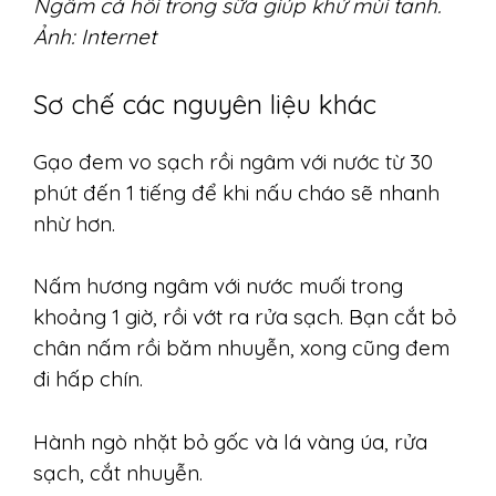
Ngâm cá hồi trong sữa giúp khử mùi tanh.
Ảnh: Internet
Sơ chế các nguyên liệu khác
Gạo đem vo sạch rồi ngâm với nước từ 30
phút đến 1 tiếng để khi nấu cháo sẽ nhanh
nhừ hơn.
Nấm hương ngâm với nước muối trong
khoảng 1 giờ, rồi vớt ra rửa sạch. Bạn cắt bỏ
chân nấm rồi băm nhuyễn, xong cũng đem
đi hấp chín.
Hành ngò nhặt bỏ gốc và lá vàng úa, rửa
sạch, cắt nhuyễn.