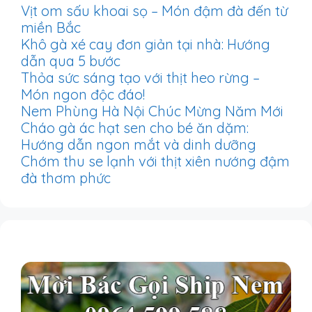
Vịt om sấu khoai sọ – Món đậm đà đến từ
miền Bắc
Khô gà xé cay đơn giản tại nhà: Hướng
dẫn qua 5 bước
Thỏa sức sáng tạo với thịt heo rừng –
Món ngon độc đáo!
Nem Phùng Hà Nội Chúc Mừng Năm Mới
Cháo gà ác hạt sen cho bé ăn dặm:
Hướng dẫn ngon mắt và dinh dưỡng
Chớm thu se lạnh với thịt xiên nướng đậm
đà thơm phức