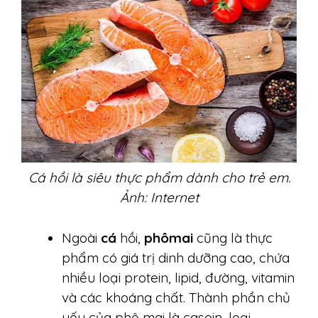
Cá hồi là siêu thực phẩm dành cho trẻ em.
Ảnh: Internet
Ngoài
cá
hồi,
phômai
cũng là thực
phẩm có giá trị dinh dưỡng cao, chứa
nhiều loại protein, lipid, đường, vitamin
và các khoáng chất. Thành phần chủ
yếu của phô mai là casein, loại