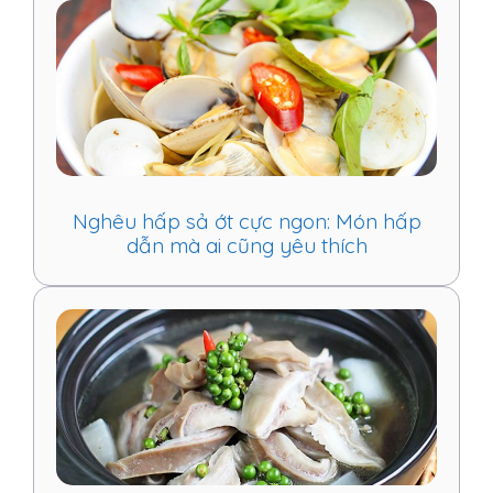
Nghêu hấp sả ớt cực ngon: Món hấp
dẫn mà ai cũng yêu thích