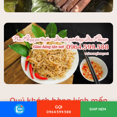
Quý khách hàng kính mến
GỌI
SHIP NEM
thời gian bận bịu có thể liên
0964.599.588