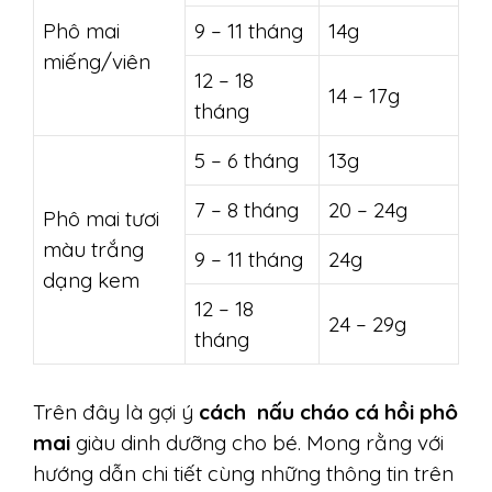
Phô mai
9 – 11 tháng
14g
miếng/viên
12 – 18
14 – 17g
tháng
5 – 6 tháng
13g
7 – 8 tháng
20 – 24g
Phô mai tươi
màu trắng
9 – 11 tháng
24g
dạng kem
12 – 18
24 – 29g
tháng
Trên đây là gợi ý
cách nấu cháo cá hồi phô
mai
giàu dinh dưỡng cho bé. Mong rằng với
hướng dẫn chi tiết cùng những thông tin trên