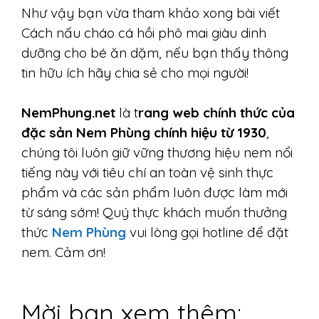
Như vậy bạn vừa tham khảo xong bài viết
Cách nấu cháo cá hồi phô mai giàu dinh
dưỡng cho bé ăn dặm, nếu bạn thấy thông
tin hữu ích hãy chia sẻ cho mọi người!
NemPhung.net
là t
rang web chính thức của
đặc sản Nem Phùng chính hiệu từ 1930
,
chúng tôi luôn giữ vững thương hiệu nem nổi
tiếng này với tiêu chí an toàn vệ sinh thực
phẩm và các sản phẩm luôn được làm mới
từ sáng sớm! Quý thực khách muốn thưởng
thức
Nem Phùng
vui lòng gọi hotline để đặt
nem. Cảm ơn!
Mời bạn xem thêm: