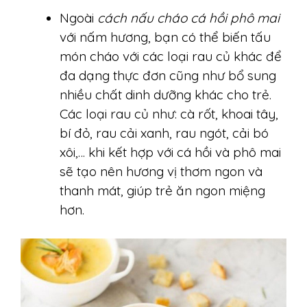
Ngoài
cách nấu cháo cá hồi phô mai
với nấm hương, bạn có thể biến tấu
món cháo với các loại rau củ khác để
đa dạng thực đơn cũng như bổ sung
nhiều chất dinh dưỡng khác cho trẻ.
Các loại rau củ như: cà rốt, khoai tây,
bí đỏ, rau cải xanh, rau ngót, cải bó
xôi,… khi kết hợp với cá hồi và phô mai
sẽ tạo nên hương vị thơm ngon và
thanh mát, giúp trẻ ăn ngon miệng
hơn.