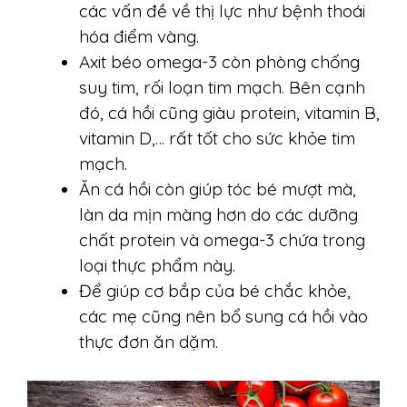
các vấn đề về thị lực như bệnh thoái
hóa điểm vàng.
Axit béo omega-3 còn phòng chống
suy tim, rối loạn tim mạch. Bên cạnh
đó, cá hồi cũng giàu protein, vitamin B,
vitamin D,… rất tốt cho sức khỏe tim
mạch.
Ăn cá hồi còn giúp tóc bé mượt mà,
làn da mịn màng hơn do các dưỡng
chất protein và omega-3 chứa trong
loại thực phẩm này.
Để giúp cơ bắp của bé chắc khỏe,
các mẹ cũng nên bổ sung cá hồi vào
thực đơn ăn dặm.