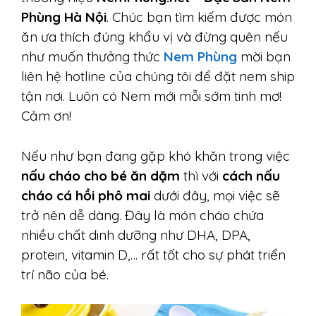
Phùng Hà Nội
. Chúc bạn tìm kiếm được món
ăn ưa thích đúng khẩu vị và đừng quên nếu
như muốn thưởng thức
Nem Phùng
mời bạn
liên hệ hotline của chúng tôi để đặt nem ship
tận nơi. Luôn có Nem mới mỗi sớm tinh mơ!
Cảm ơn!
Nếu như bạn đang gặp khó khăn trong việc
nấu cháo cho bé ăn dặm
thì với
cách nấu
cháo cá hồi phô mai
dưới đây, mọi việc sẽ
trở nên dễ dàng. Đây là món cháo chứa
nhiều chất dinh dưỡng như DHA, DPA,
protein, vitamin D,… rất tốt cho sự phát triển
trí não của bé.