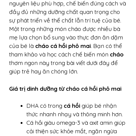
nguyên liệu phù hợp, chế biến đúng cách và
đầy đủ những dưỡng chất quan trọng cho
sự phát triển về thể chất lẫn trí tuệ của bé.
Một trong những món cháo được nhiều bà
mẹ lựa chọn bổ sung vào thực đơn ăn dặm
của bé là
cháo cá hồi phô mai
. Bạn có thể
tham khảo và học cách chế biến món
cháo
thơm ngon này trong bài viết dưới đây để
giúp trẻ hay ăn chóng lớn.
Giá trị dinh dưỡng từ cháo cá hồi phô mai
DHA có trong
cá hồi
giúp bé nhận
thức nhanh nhạy và thông minh hơn.
Cá hồi giàu omega-3 và axit amin giúp
cải thiện sức khỏe mắt, ngăn ngừa