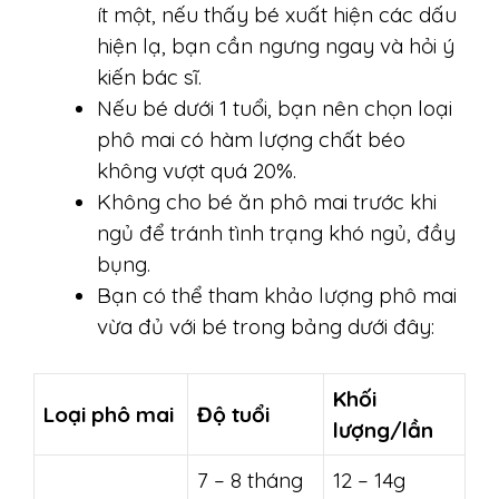
ít một, nếu thấy bé xuất hiện các dấu
hiện lạ, bạn cần ngưng ngay và hỏi ý
kiến bác sĩ.
Nếu bé dưới 1 tuổi, bạn nên chọn loại
phô mai có hàm lượng chất béo
không vượt quá 20%.
Không cho bé ăn phô mai trước khi
ngủ để tránh tình trạng khó ngủ, đầy
bụng.
Bạn có thể tham khảo lượng phô mai
vừa đủ với bé trong bảng dưới đây:
Khối
Loại phô mai
Độ tuổi
lượng/lần
7 – 8 tháng
12 – 14g