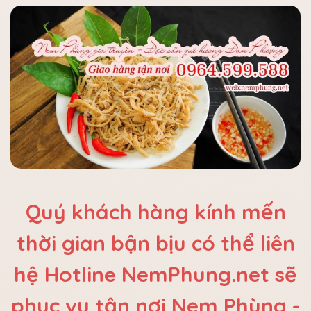
Quý khách hàng kính mến
thời gian bận bịu có thể liên
hệ Hotline NemPhung.net sẽ
phục vụ tận nơi Nem Phùng -