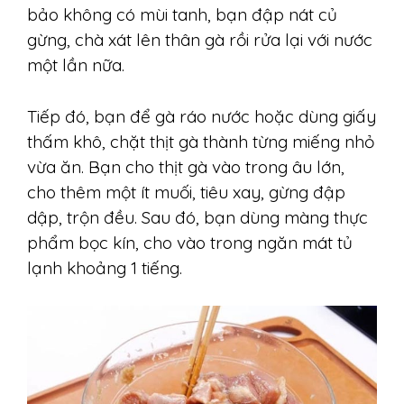
bảo không có mùi tanh, bạn đập nát củ
gừng, chà xát lên thân gà rồi rửa lại với nước
một lần nữa.
Tiếp đó, bạn để gà ráo nước hoặc dùng giấy
thấm khô, chặt thịt gà thành từng miếng nhỏ
vừa ăn. Bạn cho thịt gà vào trong âu lớn,
cho thêm một ít muối, tiêu xay, gừng đập
dập, trộn đều. Sau đó, bạn dùng màng thực
phẩm bọc kín, cho vào trong ngăn mát tủ
lạnh khoảng 1 tiếng.