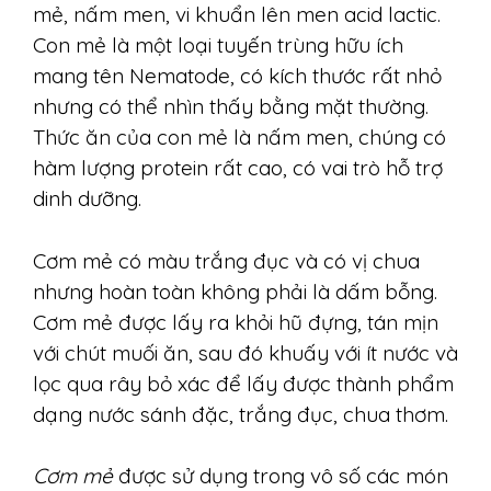
mẻ, nấm men, vi khuẩn lên men acid lactic.
Con mẻ là một loại tuyến trùng hữu ích
mang tên Nematode, có kích thước rất nhỏ
nhưng có thể nhìn thấy bằng mặt thường.
Thức ăn của con mẻ là nấm men, chúng có
hàm lượng protein rất cao, có vai trò hỗ trợ
dinh dưỡng.
Cơm mẻ có màu trắng đục và có vị chua
nhưng hoàn toàn không phải là dấm bỗng.
Cơm mẻ được lấy ra khỏi hũ đựng, tán mịn
với chút muối ăn, sau đó khuấy với ít nước và
lọc qua rây bỏ xác để lấy được thành phẩm
dạng nước sánh đặc, trắng đục, chua thơm.
Cơm mẻ
được sử dụng trong vô số các món