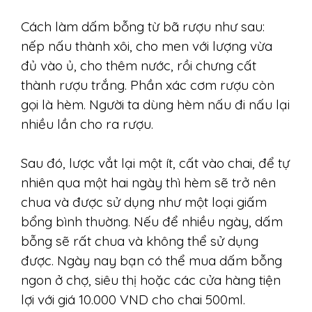
Cách làm dấm bỗng từ bã rượu như sau:
nếp nấu thành xôi, cho men với lượng vừa
đủ vào ủ, cho thêm nước, rồi chưng cất
thành rượu trắng. Phần xác cơm rượu còn
gọi là hèm. Người ta dùng hèm nấu đi nấu lại
nhiều lần cho ra rượu.
Sau đó, lược vắt lại một ít, cất vào chai, để tự
nhiên qua một hai ngày thì hèm sẽ trở nên
chua và được sử dụng như một loại giấm
bổng bình thuờng. Nếu để nhiều ngày, dấm
bỗng sẽ rất chua và không thể sử dụng
được. Ngày nay bạn có thể mua dấm bỗng
ngon ở chợ, siêu thị hoặc các cửa hàng tiện
lợi với giá 10.000 VND cho chai 500ml.