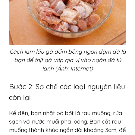
Cách làm lẩu gà dấm bỗng ngon đậm đà là
bạn để thịt gà ướp gia vị vào ngăn đá tủ
lạnh (Ảnh: Internet)
Bước 2: Sơ chế các loại nguyên liệu
còn lại
Kế đến, bạn nhặt bỏ bớt lá rau muống, rửa
sạch với nước muối pha loãng. Bạn cắt rau
muống thành khúc ngắn dài khoảng 3cm, để