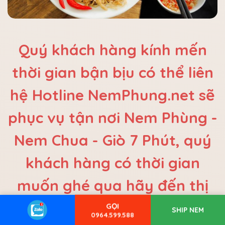
Quý khách hàng kính mến
thời gian bận bịu có thể liên
hệ Hotline NemPhung.net sẽ
phục vụ tận nơi Nem Phùng -
Nem Chua - Giò 7 Phút, quý
khách hàng có thời gian
muốn ghé qua hãy đến thị
trấn Phùng Đan Phượng Hà
GỌI
SHIP NEM
0964.599.588