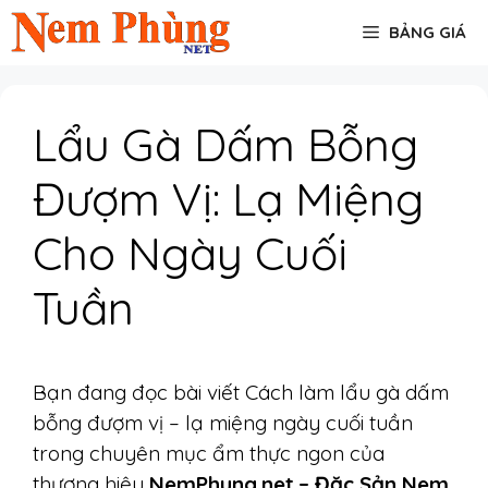
Chuyển
BẢNG GIÁ
đến
nội
dung
Lẩu Gà Dấm Bỗng
Đượm Vị: Lạ Miệng
Cho Ngày Cuối
Tuần
Bạn đang đọc bài viết Cách làm lẩu gà dấm
bỗng đượm vị – lạ miệng ngày cuối tuần
trong chuyên mục ẩm thực ngon của
thương hiệu
NemPhung.net – Đặc Sản Nem