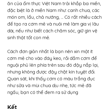
ăn của ẩm thực Việt Nam trải khắp ba miền,
đặc biệt là ở miền Nam như: canh chua, các
món om, lẩu, chả nướng, … Có rất nhiều cách
để tạo ra cơm mẻ và nuôi mẻ làm gia vị lâu
dài, nếu như biết cách chăm sóc, giữ gìn vệ
sinh thật tốt con mẻ.
Cách đơn giản nhất là bạn nên xin một ít
cơm mẻ cho vào đáy keo, rồi dầm cơm để
nguội phủ lên phía trên sau đó đậy nắp lại,
nhưng không được đậy chặt kín tuyệt đối.
Quan sát, khi thấy cơm có màu trắng đục
như sữa và mùi chua dịu nhẹ, tức mẻ đã
ngấu, bạn có thể đem ra sử dụng
Kết