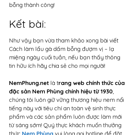
bỗng thành công!
Kết bài:
Như vậy bạn vừa tham khảo xong bài viết
Cách làm lẩu gà dấm bỗng đượm vị – lạ
miệng ngày cuối tuần, nếu bạn thấy thông
tin hữu ích hãy chia sẻ cho mọi người!
NemPhung.net
là t
rang web chính thức của
đặc sản Nem Phùng chính hiệu từ 1930
,
chúng tôi luôn giữ vững thương hiệu nem nổi
tiếng này với tiêu chí an toàn vệ sinh thực
phẩm và các sản phẩm luôn được làm mới
từ sáng sớm! Quý thực khách muốn thưởng
thức
Nem Phùng
vui lòng gọi hotline để đặt