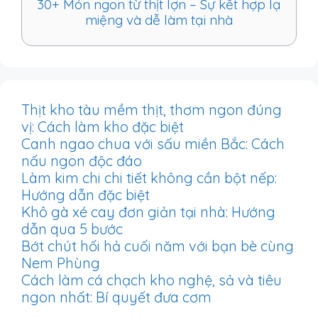
30+ Món ngon từ thịt lợn – Sự kết hợp lạ
miệng và dễ làm tại nhà
Thịt kho tàu mềm thịt, thơm ngon đúng
vị: Cách làm kho đặc biệt
Canh ngao chua với sấu miền Bắc: Cách
nấu ngon độc đáo
Làm kim chi chi tiết không cần bột nếp:
Hướng dẫn đặc biệt
Khô gà xé cay đơn giản tại nhà: Hướng
dẫn qua 5 bước
Bớt chút hối hả cuối năm với bạn bè cùng
Nem Phùng
Cách làm cá chạch kho nghệ, sả và tiêu
ngon nhất: Bí quyết đưa cơm