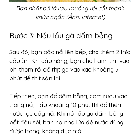
Bạn nhặt bỏ lá rau muống rồi cắt thành
khúc ngắn (Ảnh: Internet)
Bước 3: Nấu lẩu gà dấm bỗng
Sau đó, bạn bắc nồi lên bếp, cho thêm 2 thìa
dầu ăn. Khi dầu nóng, bạn cho hành tím vào
phi thơm rồi đổ thịt gà vào xào khoảng 5
phút để thịt săn lại.
Tiếp theo, bạn đổ dấm bỗng, cơm rượu vào
trong nồi, nấu khoảng 10 phút thì đổ thêm
nước lọc đầy nồi. Khi nồi lẩu gà dấm bỗng
bắt đầu sôi, bạn hạ nhỏ lửa để nước dùng
được trong, không đục màu.