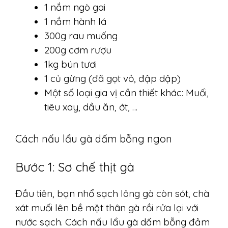
1 nắm ngò gai
1 nắm hành lá
300g rau muống
200g cơm rượu
1kg bún tươi
1 củ gừng (đã gọt vỏ, đập dập)
Một số loại gia vị cần thiết khác: Muối,
tiêu xay, dầu ăn, ớt, …
Cách nấu lẩu gà dấm bỗng ngon
Bước 1: Sơ chế thịt gà
Đầu tiên, bạn nhổ sạch lông gà còn sót, chà
xát muối lên bề mặt thân gà rồi rửa lại với
nước sạch. Cách nấu lẩu gà dấm bỗng đảm